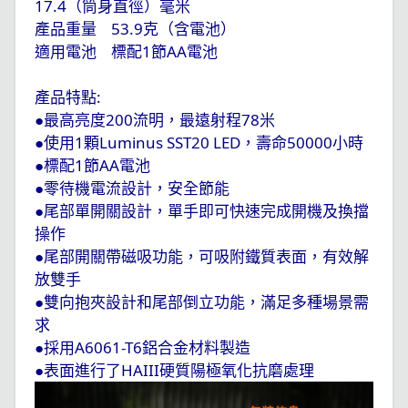
17.4
（筒身直徑）毫米
產品重量
53.9
克（含電池）
適用電池
標配
1
節
AA
電池
產品特點
:
●最高亮度
200
流明，最遠射程
78
米
●使用
1
顆
Luminus SST20 LED
，壽命
50000
小時
●標配
1
節
AA
電池
●零待機電流設計，安全節能
●尾部單開關設計，單手即可快速完成開機及換擋
操作
●尾部開關帶磁吸功能，可吸附鐵質表面，有效解
放雙手
●雙向抱夾設計和尾部倒立功能，滿足多種場景需
求
●採用
A6061-T6
鋁合金材料製造
●表面進行了
HAIII
硬質陽極氧化抗磨處理