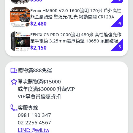
Fenix HM60R V2.0 1600流明 170米 戶外高性
能金屬頭燈 聚泛光/紅光 撥動開關 CR123A
4
$2,480
FENIX C5 PRO 2000流明 480米 高性能強光作
業手電筒 3.25mm超厚筒壁 18650 尾部磁吸
5
TYPE-C
$2,150
購物滿888免運
單次購物滿$15000
或年度滿$30000 升級VIP
VIP享會員優惠折扣
客服專線
0981 190 347
02 2256 4567
LINE: @wii.tw