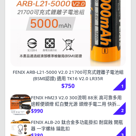
FENIX ARB-L21-5000 V2.0 21700可充式鋰離子電池組
(BSMI認證) 適用 TK16 V2.0 LR35R
$750
1
FENIX HM23 V2.0 300流明 88米 高可靠多用
途輕便頭燈 紅白雙光源 頭燈手電二用 快拆
2
AA/14500
$990
FENIX ALB-20 鈦合金多功能掛扣 耐腐蝕 開瓶
器 一字螺絲 鑰匙扣
3
$380