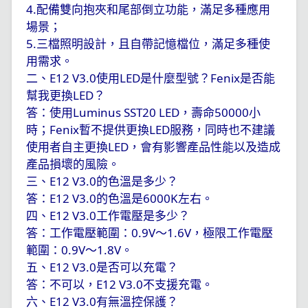
4.
配備雙向抱夾和尾部倒立功能，滿足多種應用
場景；
5.
三檔照明設計，且自帶記憶檔位，滿足多種使
用需求。
二、
E12 V3.0
使用
LED
是什麼型號？
Fenix
是否能
幫我更換
LED
？
答：使用
Luminus SST20 LED
，壽命
50000
小
時；
Fenix
暫不提供更換
LED
服務，同時也不建議
使用者自主更換
LED
，會有影響產品性能以及造成
產品損壞的風險。
三、
E12 V3.0
的色溫是多少？
答：
E12 V3.0
的色溫是
6000K
左右。
四、
E12 V3.0
工作電壓是多少？
答：工作電壓範圍：
0.9V
～
1.6V
，極限工作電壓
範圍：
0.9V
～
1.8V
。
五、
E12 V3.0
是否可以充電？
答：不可以，
E12 V3.0
不支援充電。
六、
E12 V3.0
有無溫控保護？