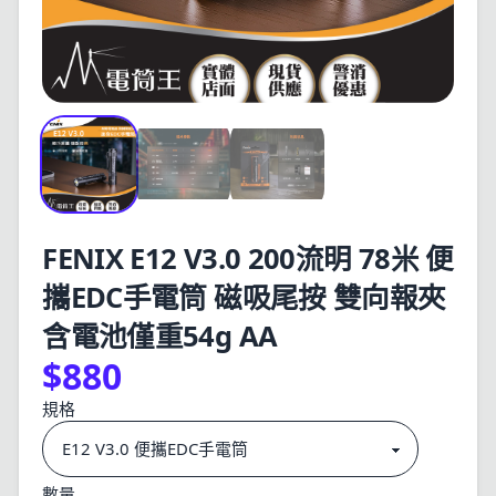
FENIX E12 V3.0 200流明 78米 便
攜EDC手電筒 磁吸尾按 雙向報夾
含電池僅重54g AA
$880
規格
數量