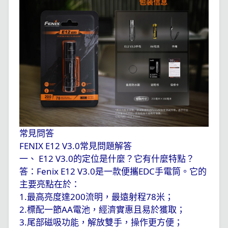
常見問答
FENIX E12 V3.0
常見問題解答
一、
E12 V3.0
的定位是什麼？它有什麼特點？
答：
Fenix E12 V3.0
是一款便攜
EDC
手電筒。它的
主要亮點在於：
1.
最高亮度達
200
流明，最遠射程
78
米；
2.
標配一節
AA
電池，經濟實惠且易於獲取；
3.
尾部磁吸功能，解放雙手，操作更方便；