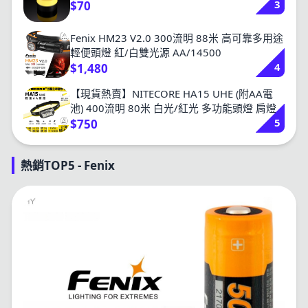
3
$70
Fenix HM23 V2.0 300流明 88米 高可靠多用途
輕便頭燈 紅/白雙光源 AA/14500
4
$1,480
【現貨熱賣】NITECORE HA15 UHE (附AA電
池) 400流明 80米 白光/紅光 多功能頭燈 肩燈
5
夾燈 越野跑 AA 14500
$750
熱銷TOP5 - Fenix