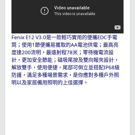
Fenix E12 V3.0
是一款輕巧實用的便攜
EDC
手電
筒；使用
1
節便攜易獲取的
AA
電池供電；最高亮
度達
200
流明，最遠射程
78
米；零待機電流設
計，更加安全節能；磁吸尾按及雙向報夾設計，
解放雙手，使用便捷，尾部可倒立並搭配
IP68
級
防護，滿足多種場景需求，是你應對多種戶外照
明以及家居備用照明的上佳選擇。