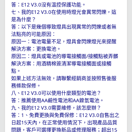
答：
E12 V3.0
沒有溫控保護功能。
七、我的
E12 V3.0
在使用時燈光會異常閃爍，這
是為什麼？
答：以下是幾個導致燈具出現異常的閃爍或者無
法點亮的可能原因：
原因一：電池電量不足，燈具會閃爍燈光來提醒
解決方案：更換電池。
原因二：燈具或電池的導電接觸面
/
接觸點被弄髒
解決方案：用酒精棉簽清潔導電接觸面或接觸
點。
如果上述方法無效，請聯繫經銷商並按照售後服
務條款保修。
八、
E12 V3.0
可以使用什麼類型的電池？
答：推薦使用
AA
鹼性電池和
AA
鎳氫電池。
九、我的
E12 V3.0
需要維修，該怎麼辦？
答：
1
、免費更換與免費保修：
E12 V3.0
自售出之
日起
15
天內，在正常使用情況下，出現產品品質
問題，客戶可選擇更換新品或修理服務；超出
15