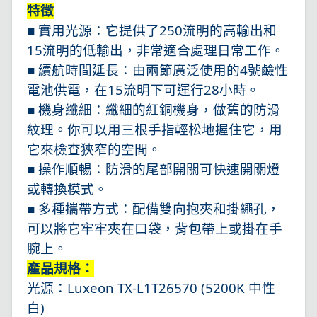
特徵
■ 實用光源：它提供了250流明的高輸出和
15流明的低輸出，非常適合處理日常工作。
■ 續航時間延長：由兩節廣泛使用的4號鹼性
電池供電，在15流明下可運行28小時。
■ 機身纖細：纖細的紅銅機身，做舊的防滑
紋理。你可以用三根手指輕松地握住它，用
它來檢查狹窄的空間。
■ 操作順暢：防滑的尾部開關可快速開關燈
或轉換模式。
■ 多種攜帶方式：配備雙向抱夾和掛繩孔，
可以將它牢牢夾在口袋，背包帶上或掛在手
腕上。
產品規格：
光源：Luxeon TX-L1T26570 (5200K 中性
白)