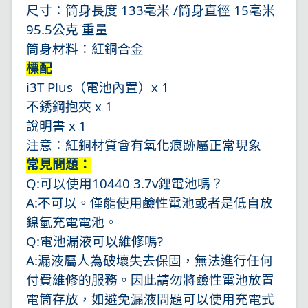
尺寸：
筒身長度 133毫米 /
筒身直徑 15毫米
95.5公克 重量
筒身材料：紅銅合金
標配
i3T Plus（電池內置）x 1
不銹鋼抱夾 x 1
說明書 x 1
注意：紅銅材質會有氧化痕跡屬正常現象
常見問題：
Q:可以使用10440 3.7v鋰電池嗎？
A:不可以。僅能使用鹼性電池或者是低自放
鎳氫充電電池。
Q:電池漏液可以維修嗎?
A:漏液屬人為破壞失去保固，無法進行任何
付費維修的服務。因此請勿將鹼性電池放置
電筒存放，如避免漏液問題可以使用充電式