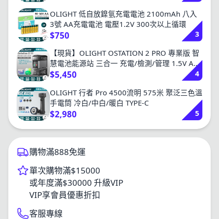
OLIGHT 低自放鎳氫充電電池 2100mAh 八入
3號 AA充電電池 電壓1.2V 300次以上循環
3
$750
【現貨】OLIGHT OSTATION 2 PRO 專業版 智
慧電池能源站 三合一 充電/檢測/管理 1.5V AA
4
鋰電池 鎳氫 AA /AAA
$5,450
OLIGHT 行者 Pro 4500流明 575米 聚泛三色溫
手電筒 冷白/中白/暖白 TYPE-C
5
$2,980
購物滿888免運
單次購物滿$15000
或年度滿$30000 升級VIP
VIP享會員優惠折扣
客服專線