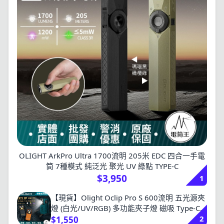
OLIGHT ArkPro Ultra 1700流明 205米 EDC 四合一手電
筒 7種模式 純泛光 聚光 UV 綠點 TYPE-C
$3,950
1
【現貨】Olight Oclip Pro S 600流明 五光源夾
燈 (白光/UV/RGB) 多功能夾子燈 磁吸 Type-C
2
充電
$1,550