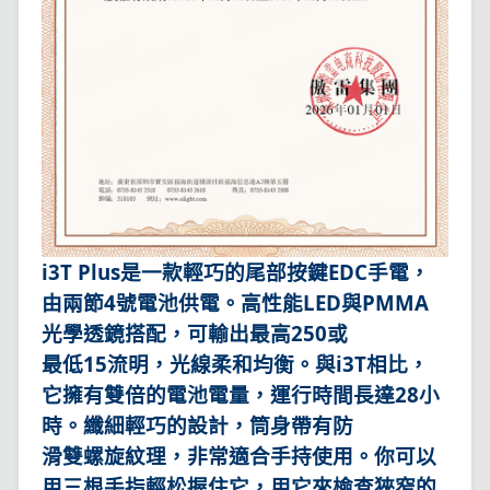
i3T Plus是一款輕巧的尾部按鍵EDC手電，
由兩節4號電池供電。高性能LED與PMMA
光學透鏡搭配，可輸出最高250或
最低15流明，光線柔和均衡。與i3T相比，
它擁有雙倍的電池電量，運行時間長達28小
時。纖細輕巧的設計，筒身帶有防
滑雙螺旋紋理，非常適合手持使用。你可以
用三根手指輕松握住它，用它來檢查狹窄的