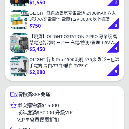
2
充電
$1,550
OLIGHT 低自放鎳氫充電電池 2100mAh 八入
3號 AA充電電池 電壓1.2V 300次以上循環
3
$750
【現貨】OLIGHT OSTATION 2 PRO 專業版 智
慧電池能源站 三合一 充電/檢測/管理 1.5V AA
4
鋰電池 鎳氫 AA /AAA
$5,450
OLIGHT 行者 Pro 4500流明 575米 聚泛三色溫
手電筒 冷白/中白/暖白 TYPE-C
5
$2,980
購物滿888免運
單次購物滿$15000
或年度滿$30000 升級VIP
VIP享會員優惠折扣