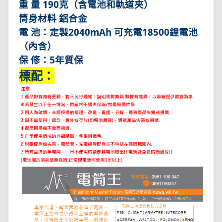
重 量 190克（含電池和軌道夾）
筒身材料 鋁合金
電 池：定製2040mAh 可充電18500鋰電池
（內含）
保 修：5年質保
標配：