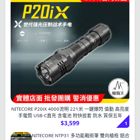
NITECORE P20iX 4000流明 221米 一鍵爆閃 值勤 高亮度
手電筒 USB-C直充 含電池 附快拔套 防水 質保五年
$3,599
1
NITECORE NTP31 多功能戰術筆 雙向槍栓 鋁合