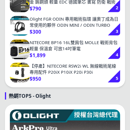
金 鎢鋼頭 輕量 EDC 德國筆芯 書寫 防衛 戰術
2
$790
Olight FGR ODIN 專用戰術指環 讓奧丁成為日
常使用的夥伴 ODIN MINI / ODIN TURBO
3
$300
NITECORE BP16 16L雙肩包 MOLLE 戰術背包
輕量 保溫倉 可放14吋筆電
4
$1,899
【停產】NITECORE RSW2i WL 無線戰術尾線
專用配件 P20iX P10iX P20i P30i
5
$950
熱銷TOP5 - Olight