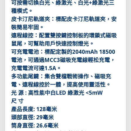
可按需切換白光、綠激光、白光+綠激光三
種模式。
皮卡汀尼軌道夾：標配皮卡汀尼軌道夾，安
裝簡易牢固。
遠程線控：配置雙按鍵控制板的環鎖式磁吸
鼠尾，可幫助用戶快速控制燈光。
可充電電池：標配定製的2040mAh 18500
電池，可通過MCC3磁吸充電線輕松充電，
充電電流可達1.5A。
多功能尾鍵：集合雙檔戰術操作、磁吸充
電、遠程線控於一體，提高使用靈活性。
光 源 : 高性能中白LED 綠激光 <5mW
尺 寸
產品長度: 128毫米
頭部直徑: 29毫米
筒身直徑: 26.6毫米