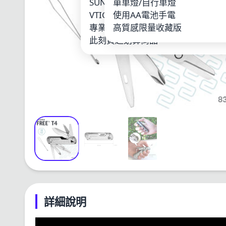
SUNWAYFOTO
單車燈/自行車燈
LOO
VTIGER
使用AA電池手電
鋰電
專業單車燈
高質感限量收藏版
其他
此刻買超划算商品
詳細說明