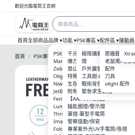
歡迎光臨電筒王官網
首頁
全部商品
品牌 ▾
功能 ▾
PSK專區 ▾
配件區 ▾
運動員-
PSK 電筒王專業燈具
千元以下優質入門手電筒
極限攝影 三角架/攝影
原廠鋰電池
Welt
Xtr
首頁
PSK專區
▾
工具鉗-Leatherman
Manker
爆力照廣型
燈
老鼠尾/攻擊
ARM
Zebralight
登山破霧-黃光
戶外露營用品
配件
Nite
Olight
特殊光源-紅/藍/綠光
工具鉗-Leatherman
刀具
ACE
Niwalker
生存遊戲/警察槍燈
戰術背包-MOLLE系統
olight 配件
Xen
JetBeam
附有磁鐵吸附
緊急求生裝備
SUR
Fenix
【AA/AAA-頭燈】
MAX
Lumintop 雷明兔
鑰匙圈燈/警示燈
KLA
ThruNite
筆燈-筆型手電筒
Skil
Imalent
警察值勤/保安
Wub
Folomov 浮樂木
專業紫外光UV手電筒/夜視
Fire