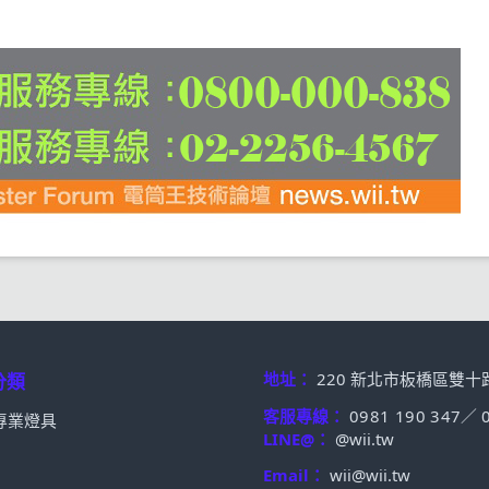
地址：
220 新北市板橋區雙十
分類
客服專線：
0981 190 347
／
專業燈具
LINE@：
@wii.tw
Email：
wii@wii.tw