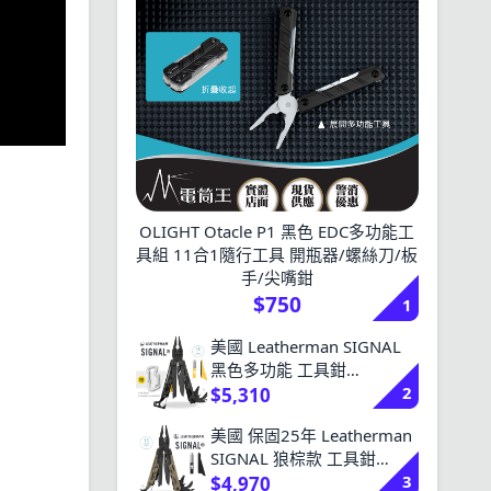
OLIGHT Otacle P1 黑色 EDC多功能工
具組 11合1隨行工具 開瓶器/螺絲刀/板
手/尖嘴鉗
$750
1
美國 Leatherman SIGNAL
黑色多功能 工具鉗
2
#832586 打火棒 安全哨 磨
$5,310
刀器 尖嘴 21種
美國 保固25年 Leatherman
SIGNAL 狼棕款 工具鉗
3
#832404 打火棒 安全哨 尖
$4,970