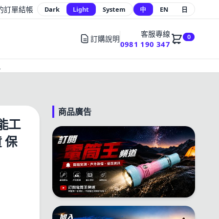
的訂單
結帳
Dark
Light
System
中
EN
日
客服專線
0
訂購說明
0981 190 347
員
商品廣告
功能工
 保