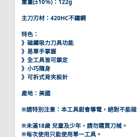
重量(±10％)：122g
主刀刃材：420HC不鏽鋼
特色：
》磁鐵吸力刀具功能
》易單手掌握
》全工具皆可鎖定
》小巧隨身
》可拆式背夾設計
產地：美國
※請特別注意：本工具鉗會導電，絕對不能
※未滿18歲 兒童及少年，請勿購買刀械。
※每次使用只能使用單一工具。