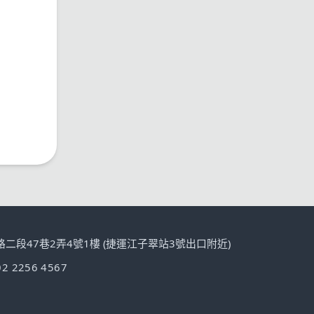
路二段47巷2弄4號1樓 (捷運江子翠站3號出口附近)
02 2256 4567