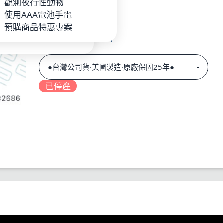
P
觀測夜行性動物
》全工具皆可鎖定
池_充電器
使用AAA電池手電
》小巧隨身
手電
預購商品特惠專案
》可拆式背夾設計
規格
已停產