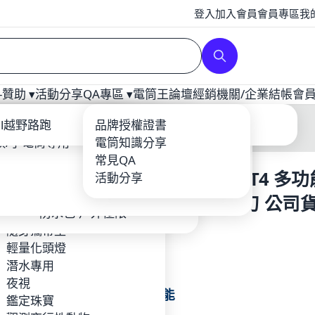
登入
加入會員
會員專區
我
贊助 ▾
活動分享
QA專區 ▾
電筒王論壇
經銷
機關/企業
結帳
會
補光
ool
ail越野路跑
爆力遠射型
戰術配件
充電器
品牌授權證書
龍虎鳳越野
頭/手電筒專用
YTEK
登山照遠-單鋰電
電筒套/手繩
電筒知識分享
Core
露營燈
輕量紡織品
常見QA
美國 Leatherman FREE T4 多
BEAM
攝影專用
鈦合金多功能工具-EDC
鋰電池/充電器
活動分享
o
夜探鬼屋
環扣繩索
具刀 #832686 不鏽鋼主刃 公司貨
EFIRE
工作燈頭燈照廣
防水包-戶外極限
固25年
TIM 台灣製造 MIT品牌
隨身攜帶型
$2,190
RUS
輕量化頭燈
Hunt
潛水專用
特色：
en
夜視
》磁鐵吸力刀具功能
Foxes FF-HID 火狐
鑑定珠寶
》易單手掌握