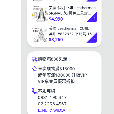
嘴
美國 保固25年 Leatherman
SIGNAL 灰/黃色工具鉗
4
#832737 打火棒 安全哨 尖
$4,990
嘴 21種
美國 Leatherman CURL 工
具鉗 #832932 不鏽鋼 15種
5
工具 保固25年 台灣公司貨
$3,260
分期
購物滿888免運
單次購物滿$15000
或年度滿$30000 升級VIP
VIP享會員優惠折扣
客服專線
0981 190 347
02 2256 4567
LINE: @wii.tw