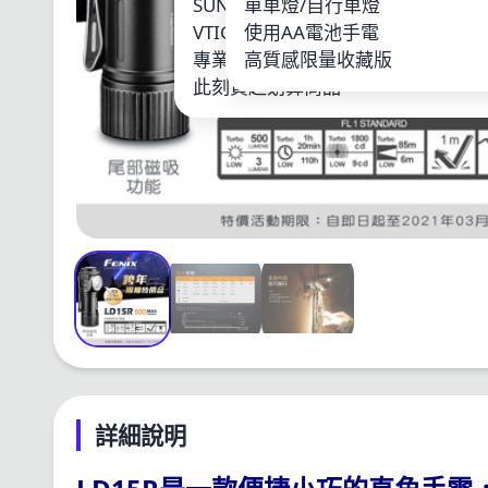
SUNWAYFOTO
單車燈/自行車燈
LOO
VTIGER
使用AA電池手電
鋰電
專業單車燈
高質感限量收藏版
其他
此刻買超划算商品
詳細說明