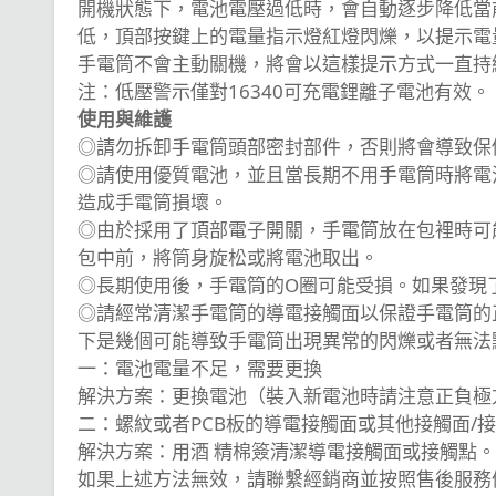
開機狀態下，電池電壓過低時，會自動逐步降低當
低，頂部按鍵上的電量指示燈紅燈閃爍，以提示電
手電筒不會主動關機，將會以這樣提示方式一直持
注：低壓警示僅對16340可充電鋰離子電池有效。
使用與維護
◎請勿拆卸手電筒頭部密封部件，否則將會導致保
◎請使用優質電池，並且當長期不用手電筒時將電
造成手電筒損壞。
◎由於採用了頂部電子開關，手電筒放在包裡時可
包中前，將筒身旋松或將電池取出。
◎長期使用後，手電筒的O圈可能受損。如果發現
◎請經常清潔手電筒的導電接觸面以保證手電筒的
下是幾個可能導致手電筒出現異常的閃爍或者無法
一：電池電量不足，需要更換
解決方案：更換電池（裝入新電池時請注意正負極
二：螺紋或者PCB板的導電接觸面或其他接觸面/
解決方案：用酒 精棉簽清潔導電接觸面或接觸點
如果上述方法無效，請聯繫經銷商並按照售後服務