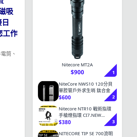
流
及磁吸
接日
您工作
手電筒、
Nitecore MT2A
$900
1
NiteCore NWS10 120分貝
單腔管戶外求生哨 鈦合金
2
$600
Nitecore NTR10 戰術指環
手槍燈指環 CI7.NEW
3
P12.P22R系列
$380
NITECORE TIP SE 700流明