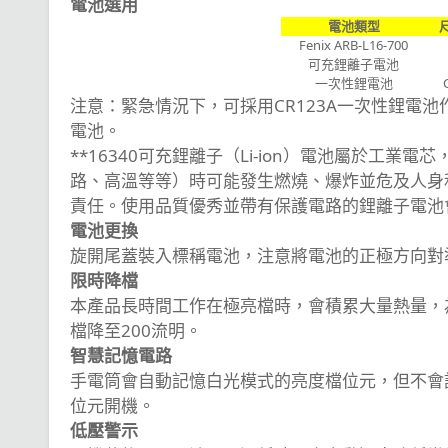
電池選用
電池類型
Fenix ARB-L16-700
可充鋰離子電池
一次性鋰電池
注意：緊急情況下，可採用CR123A一次性鋰電
電池。
**16340可充鋰離子（Li-ion）電池屬於工
路、高溫等等）時可能發生燃燒、爆炸並危及人身
責任。使用品質優秀並帶有保護電路的鋰離子電池
電池更換
旋開尾蓋裝入標稱電池，注意將電池的正極方向對
限時降檔
本產品長時間工作在極亮檔時，會積累大量熱量，
檔降至200流明。
智慧記憶電路
手電筒會自動記憶白光模式的亮度檔位元，但不會
位元開機。
低壓警示