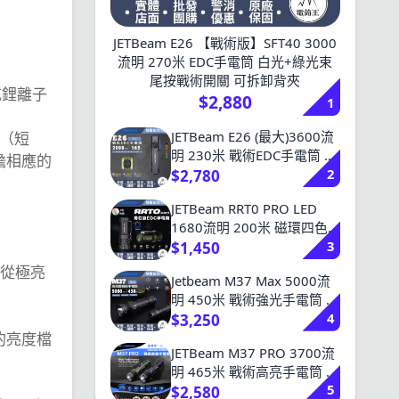
JETBeam E26 【戰術版】SFT40 3000
流明 270米 EDC手電筒 白光+綠光束
尾按戰術開關 可拆卸背夾
充鋰離子
$2,880
1
JETBeam E26 (最大)3600流
當（短
明 230米 戰術EDC手電筒 白
擔相應的
2
光+綠光束+UV光 尾按戰術
$2,780
開關 可拆卸背夾 E26 UV
JETBeam RRT0 PRO LED
1680流明 200米 磁環四色
3
光源手電筒 白/紅/綠/藍
$1,450
+RGB光 旋轉調節 尾磁
動從極亮
Jetbeam M37 Max 5000流
16340
明 450米 戰術強光手電筒 一
4
鍵強光/爆閃 攻擊頭 21700
$3,250
的亮度檔
JETBeam M37 PRO 3700流
明 465米 戰術高亮手電筒 戰
5
術開關 雙擊爆閃 破攻擊頭
$2,580