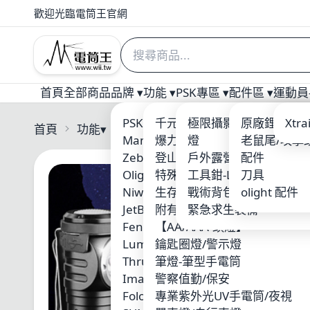
歡迎光臨電筒王官網
首頁
全部商品
品牌 ▾
功能 ▾
PSK專區 ▾
配件區 ▾
運動員-
PSK 電筒王專業燈具
千元以下優質入門手電筒
極限攝影 三角架/攝影
原廠鋰電池
Welt
Xtr
首頁
功能
▾
JetBeam
Manker
爆力照廣型
燈
老鼠尾/攻擊
ARM
Zebralight
登山破霧-黃光
戶外露營用品
配件
Nite
Olight
特殊光源-紅/藍/綠光
工具鉗-Leatherman
刀具
ACE
Niwalker
生存遊戲/警察槍燈
戰術背包-MOLLE系統
olight 配件
Xen
JetBeam
附有磁鐵吸附
緊急求生裝備
SUR
Fenix
【AA/AAA-頭燈】
MAX
Lumintop 雷明兔
鑰匙圈燈/警示燈
KLA
ThruNite
筆燈-筆型手電筒
Skil
Imalent
警察值勤/保安
Wub
Folomov 浮樂木
專業紫外光UV手電筒/夜視
Fire