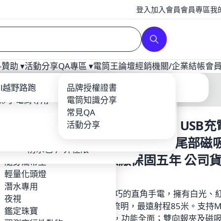
登入
加入會員
會員專區
我
贊助 ▾
活動分享
QA專區 ▾
電筒王論壇
經銷
機關/企業
結帳
會
補光
ool
ail越野路跑
爆力遠射型
戰術配件
充電器
品牌授權證書
龍虎鳳越野
頭/手電筒專用
YTEK
登山照遠-單鋰電
電筒套/手繩
電筒知識分享
Core
露營燈
輕量紡織品
常見QA
(限時特價) FENIX LD15R USB
BEAM
攝影專用
鈦合金多功能工具-EDC
鋰電池/充電器
活動分享
o
夜探鬼屋
環扣繩索
角手電筒 紅/白光雙光源 尾部磁吸
EFIRE
工作燈頭燈照廣
防水包-戶外極限
標警示 IPX8原廠保固五年 公司
TIM 台灣製造 MIT品牌
隨身攜帶型
$1,690
RUS
輕量化頭燈
Hunt
潛水專用
LD15R是一款便捷小巧的直角手電，擁有白光、
en
夜視
光源，最高亮度500流明，最遠射程85米。支持Mi
Foxes FF-HID 火狐
鑑定珠寶
USB充電和電量指示，功能全面；雙向報夾及磁