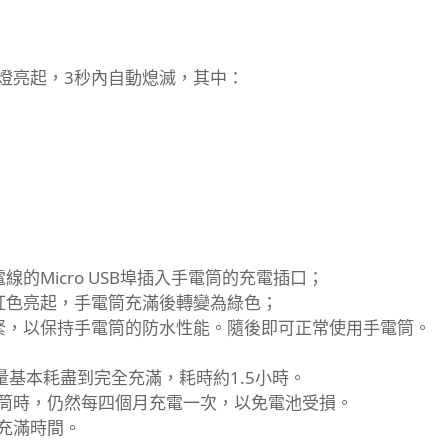
燈亮起，3秒內自動熄滅，其中：
的Micro USB埠插入手電筒的充電插口；
紅色亮起，手電筒充滿後轉變為綠色；
緊，以保持手電筒的防水性能。隨後即可正常使用手電筒。
，從電量基本耗盡到完全充滿，耗時約1.5小時。
筒時，仍然每四個月充電一次，以免電池受損。
充滿時間。