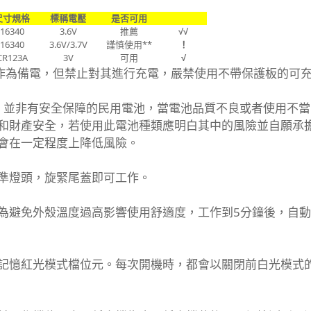
尺寸規格
標稱電壓
是否可用
16340
3.6V
推薦
√√
16340
3.6V/3.7V
謹慎使用**
！
CR123A
3V
可用
√
池作為備電，但禁止對其進行充電，嚴禁使用不帶保護板的可
業電芯，並非有安全保障的民用電池，當電池品質不良或者使用不
和財產安全，若使用此電池種類應明白其中的風險並自願承
會在一定程度上降低風險。
準燈頭，旋緊尾蓋即可工作。
為避免外殼溫度過高影響使用舒適度，工作到5分鐘後，自
記憶紅光模式檔位元。每次開機時，都會以關閉前白光模式