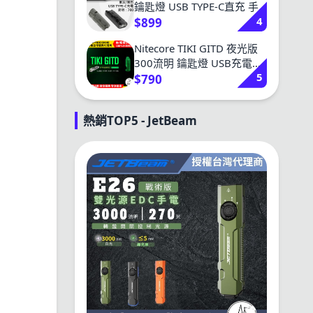
鑰匙燈 USB TYPE-C直充 手
4
電筒
$899
Nitecore TIKI GITD 夜光版
300流明 鑰匙燈 USB充電
5
UV燈 防誤觸
$790
熱銷TOP5 - JetBeam