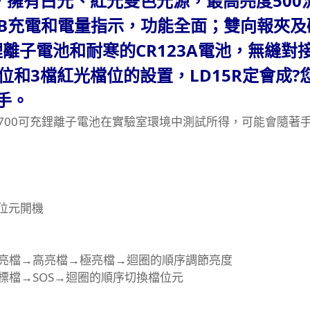
，擁有白光、紅光雙色光源，最高亮度500
 USB充電和電量指示，功能全面；雙向報夾
鋰離子電池和耐寒的CR123A電池，無縫對
和3檔紅光檔位的設置，LD15R定會成?
幫手。
L16-700可充鋰離子電池在實驗室環境中測試所得，可能會隨著
檔位元開機
亮檔→高亮檔→極亮檔→迴圈的順序調節亮度
標檔→SOS→迴圈的順序切換檔位元