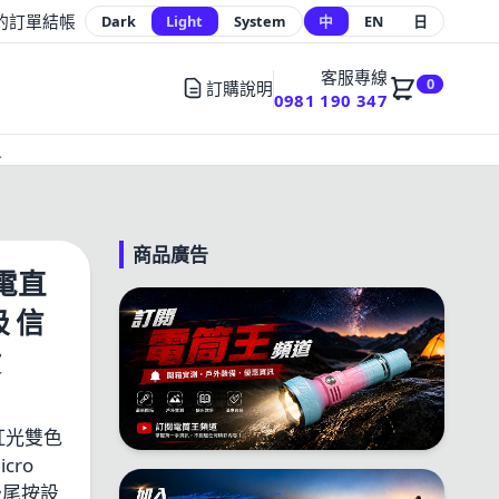
的訂單
結帳
Dark
Light
System
中
EN
日
客服專線
0
訂購說明
0981 190 347
員
商品廣告
充電直
 信
貨
紅光雙色
cro
吸尾按設