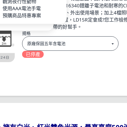
P
觀測夜行性動物
計，使用便捷；兼容16340鋰離子電池和耐寒的CR
池_充電器
使用AAA電池手電
電池，無縫對接日用、外出使用場景；加上4檔照
手電
預購商品特惠專案
和3檔紅光檔位的設置，LD15R定會成?您工作檢
活動以及日常?帶的好幫手。
規格
已停產