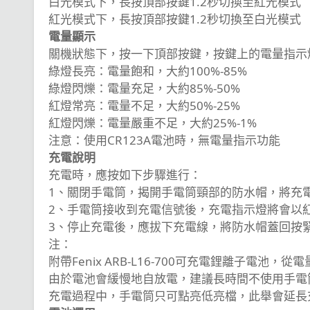
白光模式下，長按頂部按鍵1.2秒切換至紅光模式
紅光模式下，長按頂部按鍵1.2秒切換至白光模式
電量顯示
關機狀態下，按一下頂部按鍵，按鍵上的電量指示
綠燈長亮：電量飽和，大約100%-85%
綠燈閃爍：電量充足，大約85%-50%
紅燈常亮：電量不足，大約50%-25%
紅燈閃爍：電量嚴重不足，大約25%-1%
注意：使用CR123A電池時，無電量指示功能
充電說明
充電時，應按如下步驟進行：
1、關閉手電筒，揭開手電筒頸部的防水帽，將充電線
2、手電筒接收到充電信號後，充電指示燈將會以
3、停止充電後，應拔下充電線，將防水帽蓋回按
注：
附帶Fenix ARB-L16-700可充電鋰離子電池
由於電池會緩慢地自放電，建議長時間不使用手電
充電過程中，手電筒只可點亮低亮檔，此舉會延長